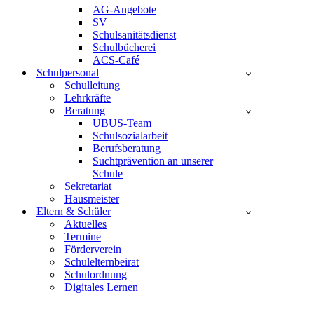
AG-Angebote
SV
Schulsanitätsdienst
Schulbücherei
ACS-Café
Schulpersonal
Schulleitung
Lehrkräfte
Beratung
UBUS-Team
Schulsozialarbeit
Berufsberatung
Suchtprävention an unserer
Schule
Sekretariat
Hausmeister
Eltern & Schüler
Aktuelles
Termine
Förderverein
Schulelternbeirat
Schulordnung
Digitales Lernen