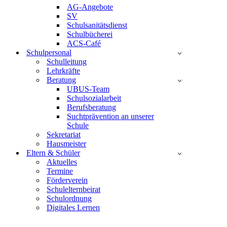
AG-Angebote
SV
Schulsanitätsdienst
Schulbücherei
ACS-Café
Schulpersonal
Schulleitung
Lehrkräfte
Beratung
UBUS-Team
Schulsozialarbeit
Berufsberatung
Suchtprävention an unserer
Schule
Sekretariat
Hausmeister
Eltern & Schüler
Aktuelles
Termine
Förderverein
Schulelternbeirat
Schulordnung
Digitales Lernen