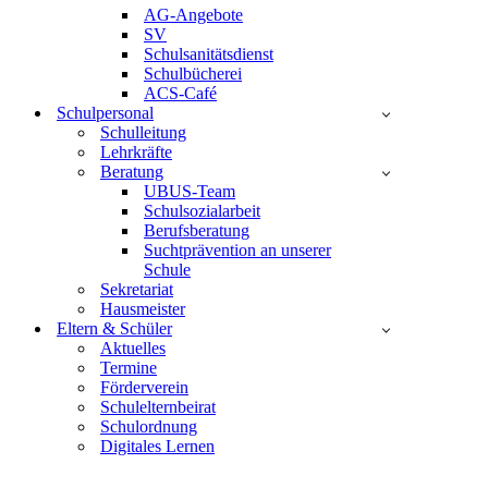
AG-Angebote
SV
Schulsanitätsdienst
Schulbücherei
ACS-Café
Schulpersonal
Schulleitung
Lehrkräfte
Beratung
UBUS-Team
Schulsozialarbeit
Berufsberatung
Suchtprävention an unserer
Schule
Sekretariat
Hausmeister
Eltern & Schüler
Aktuelles
Termine
Förderverein
Schulelternbeirat
Schulordnung
Digitales Lernen