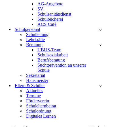
AG-Angebote
SV
Schulsanitätsdienst
Schulbücherei
ACS-Café
Schulpersonal
Schulleitung
Lehrkräfte
Beratung
UBUS-Team
Schulsozialarbeit
Berufsberatung
Suchtprävention an unserer
Schule
Sekretariat
Hausmeister
Eltern & Schüler
Aktuelles
Termine
Förderverein
Schulelternbeirat
Schulordnung
Digitales Lernen