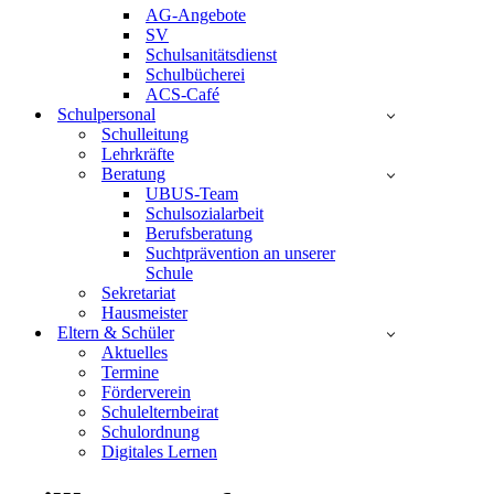
AG-Angebote
SV
Schulsanitätsdienst
Schulbücherei
ACS-Café
Schulpersonal
Schulleitung
Lehrkräfte
Beratung
UBUS-Team
Schulsozialarbeit
Berufsberatung
Suchtprävention an unserer
Schule
Sekretariat
Hausmeister
Eltern & Schüler
Aktuelles
Termine
Förderverein
Schulelternbeirat
Schulordnung
Digitales Lernen