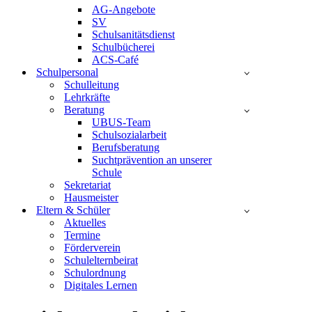
AG-Angebote
SV
Schulsanitätsdienst
Schulbücherei
ACS-Café
Schulpersonal
Schulleitung
Lehrkräfte
Beratung
UBUS-Team
Schulsozialarbeit
Berufsberatung
Suchtprävention an unserer
Schule
Sekretariat
Hausmeister
Eltern & Schüler
Aktuelles
Termine
Förderverein
Schulelternbeirat
Schulordnung
Digitales Lernen