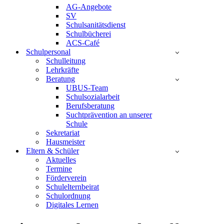
AG-Angebote
SV
Schulsanitätsdienst
Schulbücherei
ACS-Café
Schulpersonal
Schulleitung
Lehrkräfte
Beratung
UBUS-Team
Schulsozialarbeit
Berufsberatung
Suchtprävention an unserer
Schule
Sekretariat
Hausmeister
Eltern & Schüler
Aktuelles
Termine
Förderverein
Schulelternbeirat
Schulordnung
Digitales Lernen